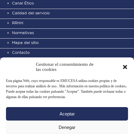
Canal Ético
Calidad del servicio
RRHH
Normativas
Mapa del sitio
Contacto
Gestionar el consentimiento de
las cookies
Esta página Web, cuyo responsable es EMUCESA utiliza cookies propias y de
terceros para realizar análisis de uso.. Más información en nuestra política de cookies
.
Puede aceptar todas las cookies pulsando "Aceptar”. También puede rechazar todas o
Cementerio Municipal de San
algunas de ellas pulsando ver preferencias.
José
Aceptar
Aviso legal
Política de privacidad
Uso de datos
Política de cookies
Denegar
Configurar cookies