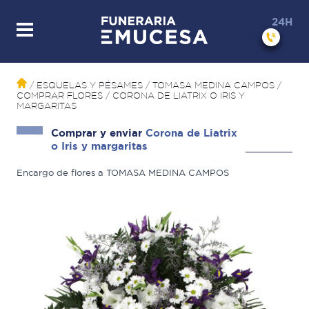
24H
/ ESQUELAS Y PÉSAMES
/ TOMASA MEDINA CAMPOS
/
COMPRAR FLORES
/
CORONA DE LIATRIX O IRIS Y
MARGARITAS
Comprar y enviar
Corona de Liatrix
o Iris y margaritas
Encargo de flores a TOMASA MEDINA CAMPOS