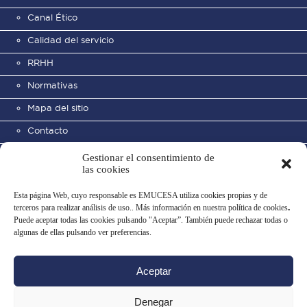
Canal Ético
Calidad del servicio
RRHH
Normativas
Mapa del sitio
Contacto
Gestionar el consentimiento de
las cookies
Esta página Web, cuyo responsable es EMUCESA utiliza cookies propias y de
terceros para realizar análisis de uso.. Más información en nuestra política de cookies
.
Puede aceptar todas las cookies pulsando "Aceptar”. También puede rechazar todas o
Cementerio Municipal de San
algunas de ellas pulsando ver preferencias.
José
Aceptar
Aviso legal
Política de privacidad
Uso de datos
Política de cookies
Denegar