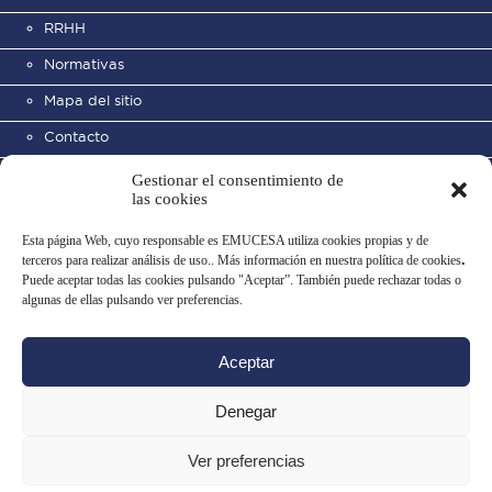
RRHH
Normativas
Mapa del sitio
Contacto
Gestionar el consentimiento de
las cookies
Esta página Web, cuyo responsable es EMUCESA utiliza cookies propias y de
terceros para realizar análisis de uso.. Más información en nuestra política de cookies
.
Puede aceptar todas las cookies pulsando "Aceptar”. También puede rechazar todas o
Cementerio Municipal de San
algunas de ellas pulsando ver preferencias.
José
Aceptar
Aviso legal
Política de privacidad
Uso de datos
Política de cookies
Denegar
Configurar cookies
Ver preferencias