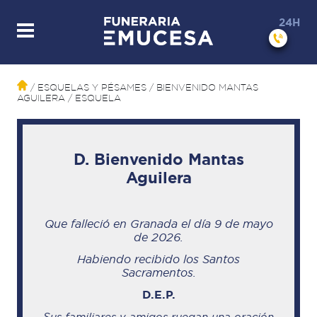
24H
/ ESQUELAS Y PÉSAMES
/ BIENVENIDO MANTAS
AGUILERA
/ ESQUELA
D. Bienvenido Mantas
Aguilera
Que falleció en Granada
el día 9 de mayo
de 2026
.
Habiendo recibido los Santos
Sacramentos.
D.E.P.
Sus familiares y amigos ruegan una oración