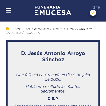
24H
/ ESQUELAS Y PÉSAMES
/ JESÚS ANTONIO ARROYO
SÁNCHEZ
/ ESQUELA
D. Jesús Antonio Arroyo
Sánchez
Que falleció en Granada
el día 8 de julio
de 2026
.
Habiendo recibido los Santos
Sacramentos.
D.E.P.
Sus familiares y amigos ruegan una oración