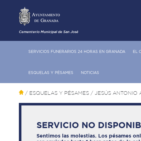
Cementerio Municipal de San José
SERVICIOS FUNERARIOS 24 HORAS EN GRANADA
EL 
ESQUELAS Y PÉSAMES
NOTICIAS
/ ESQUELAS Y PÉSAMES
/ JESÚS ANTONIO
SERVICIO NO DISPONI
Sentimos las molestias. Los pésames on