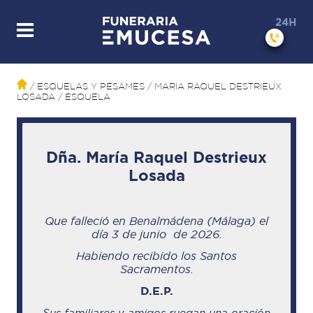
24H
/ ESQUELAS Y PÉSAMES
/ MARIA RAQUEL DESTRIEUX
LOSADA
/ ESQUELA
Dña. María Raquel Destrieux
Losada
Que falleció en Benalmádena (Málaga)
el
día 3 de junio de 2026
.
Habiendo recibido los Santos
Sacramentos.
D.E.P.
Sus familiares y amigos ruegan una oración