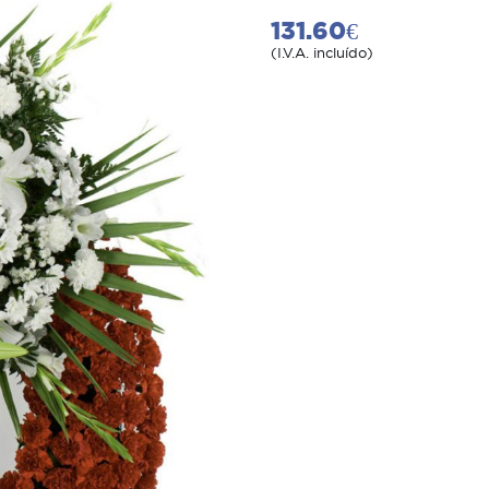
131.60€
(I.V.A. incluído)