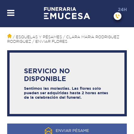
24H
/ ESQUELAS Y PÉSAMES
/ CLARA MARIA RODRIGUEZ
RODRIGUEZ
/ ENVIAR FLORES
SERVICIO NO
DISPONIBLE
Sentimos las molestias. Las flores solo
pueden ser adquiridas hasta 2 horas antes
de la celebración del funeral.
ENVIAR PÉSAME