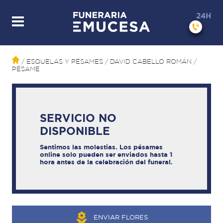
24H
/ ESQUELAS Y PÉSAMES
/ DAVID CABELLO ROMÁN
/
PÉSAME
SERVICIO NO
DISPONIBLE
Sentimos las molestias. Los pésames
online solo pueden ser enviados hasta 1
hora antes de la celebración del funeral.
ENVIAR FLORES