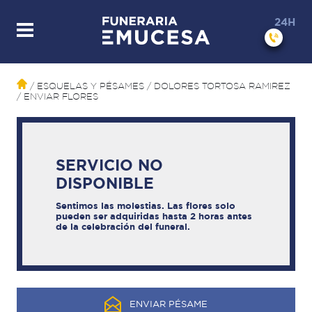
24H
/ ESQUELAS Y PÉSAMES
/ DOLORES TORTOSA RAMIREZ
/ ENVIAR FLORES
SERVICIO NO
DISPONIBLE
Sentimos las molestias. Las flores solo
pueden ser adquiridas hasta 2 horas antes
de la celebración del funeral.
ENVIAR PÉSAME