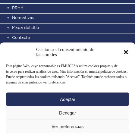
RRHH
Normativas
Mapa del sitio
Contacto
Gestionar el consentimiento de
las cookies
Esta página Web, cuyo responsable es EMUCESA utiliza cookies propias y de
terceros para realizar análisis de uso.. Más información en nuestra política de cookies
.
Puede aceptar todas las cookies pulsando "Aceptar”. También puede rechazar todas o
Cementerio Municipal de San
algunas de ellas pulsando ver preferencias.
José
Aceptar
Aviso legal
Política de privacidad
Uso de datos
Política de cookies
Denegar
Configurar cookies
Ver preferencias