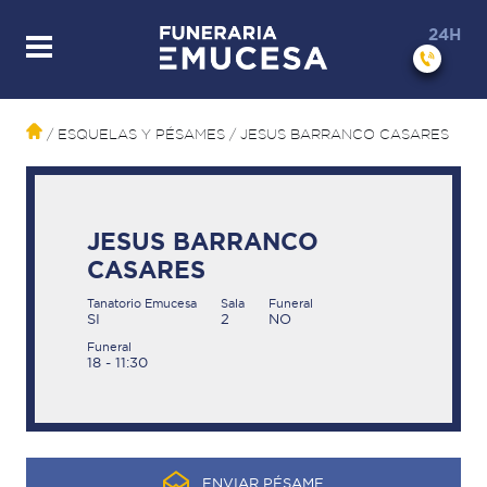
24H
/ ESQUELAS Y PÉSAMES
/ JESUS BARRANCO CASARES
JESUS BARRANCO
CASARES
Tanatorio Emucesa
Sala
Funeral
SI
2
NO
Funeral
18 - 11:30
ENVIAR PÉSAME