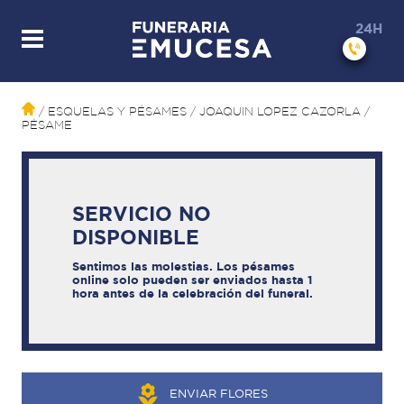
24H
/ ESQUELAS Y PÉSAMES
/ JOAQUIN LOPEZ CAZORLA
/
PÉSAME
SERVICIO NO
DISPONIBLE
Sentimos las molestias. Los pésames
online solo pueden ser enviados hasta 1
hora antes de la celebración del funeral.
ENVIAR FLORES