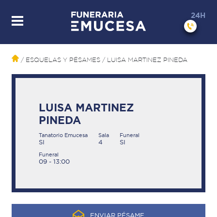
24H
/ ESQUELAS Y PÉSAMES
/ LUISA MARTINEZ PINEDA
LUISA MARTINEZ
PINEDA
Tanatorio Emucesa
Sala
Funeral
SI
4
SI
Funeral
09 - 13:00
ENVIAR PÉSAME