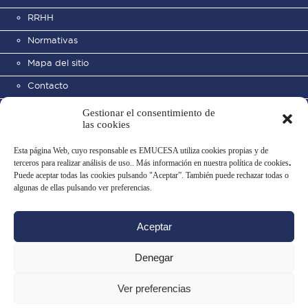
RRHH
Normativas
Mapa del sitio
Contacto
Gestionar el consentimiento de
las cookies
Esta página Web, cuyo responsable es EMUCESA utiliza cookies propias y de
terceros para realizar análisis de uso.. Más información en nuestra política de cookies
.
Puede aceptar todas las cookies pulsando "Aceptar”. También puede rechazar todas o
Cementerio Municipal de San
algunas de ellas pulsando ver preferencias.
José
Aceptar
Aviso legal
Política de privacidad
Uso de datos
Política de cookies
Denegar
Configurar cookies
Ver preferencias