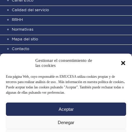
Calidad del servicio
RRHH
Normativas
Mapa del sitio
Contacto
Gestionar el consentimiento de
las cookies
Esta página Web, cuyo responsable es EMUCESA utiliza cookies propias y de
terceros para realizar análisis de uso.. Más información en nuestra política de cookies
.
Puede aceptar todas las cookies pulsando "Aceptar”. También puede rechazar todas o
Cementerio Municipal de San
algunas de ellas pulsando ver preferencias.
José
Aceptar
Aviso legal
Política de privacidad
Uso de datos
Política de cookies
Denegar
Configurar cookies