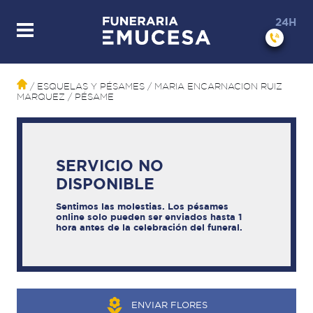
24H
/ ESQUELAS Y PÉSAMES
/ MARIA ENCARNACION RUIZ
MARQUEZ
/ PÉSAME
SERVICIO NO
DISPONIBLE
Sentimos las molestias. Los pésames
online solo pueden ser enviados hasta 1
hora antes de la celebración del funeral.
ENVIAR FLORES