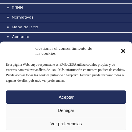
RRHH
Normativas
Mapa del sitio
Contacto
Gestionar el consentimiento de
las cookies
Esta página Web, cuyo responsable es EMUCESA utiliza cookies propias y de
terceros para realizar análisis de uso.. Más información en nuestra política de cookies
.
Puede aceptar todas las cookies pulsando "Aceptar”. También puede rechazar todas o
Cementerio Municipal de San
algunas de ellas pulsando ver preferencias.
José
Aceptar
Aviso legal
Política de privacidad
Uso de datos
Política de cookies
Denegar
Configurar cookies
Ver preferencias