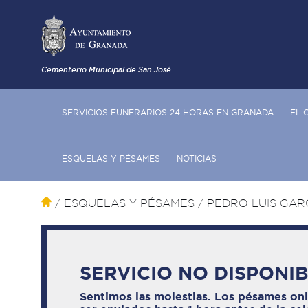
Cementerio Municipal de San José
SERVICIOS FUNERARIOS 24 HORAS EN GRANADA
EL 
ESQUELAS Y PÉSAMES
NOTICIAS
/ ESQUELAS Y PÉSAMES
/ PEDRO LUIS GAR
SERVICIO NO DISPONI
Sentimos las molestias. Los pésames on